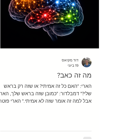
דוד מקיאס
19 ביוני
מה זה כאב?
הארי: "האם כל זה אמיתי? או שזה רק בראש
שלי?" דמבלדור: "כמובן שזה בראש שלך, הארי
אבל למה זה אומר שזה לא אמיתי." הארי פוטר
ואוצרות המוות דמיינו שאתם יוצאים להליכה
בטבע. זה יום מושלם – האביב הגיע, לא חם מ
והכול סביבכם פורח. זה מרגיש טוב ומזין פשוט
להיות בטבע, ולספוג את כל האווירה. פתאום,
באמצע כל הטוב הזה, אתם דורכים על בור קטן