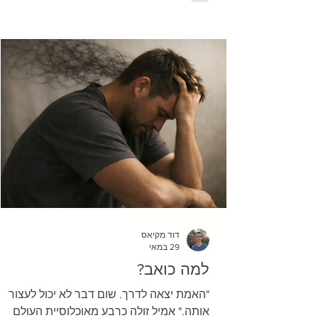
מסובבים את הרגל ומועדים. תוך חלקיק שנייה
הקולטנים העצביים בקרסול שלכם מעבירים ש
לחוט השדרה שעולה במהירות למוח, אבל למר
זאת – אתם עדיין לא מרגי
דוד מקיאס
29 במאי
למה כואב?
"האמת יצאה לדרך. שום דבר לא יכול לעצור
אותה." אמיל זולה כרבע מאוכלוסיית העולם