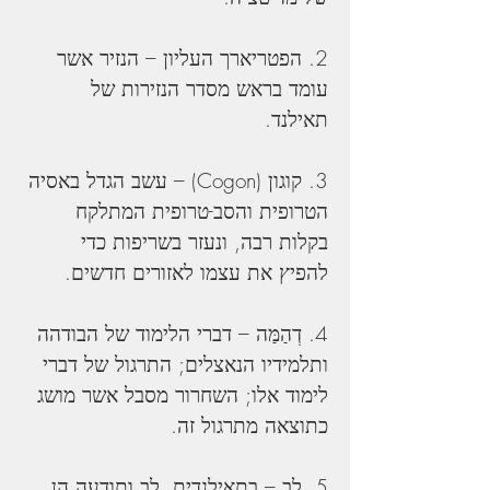
2. הפטריארך העליון – הנזיר אשר 
עומד בראש מסדר הנזירות של 
תאילנד.
3. קוגון (Cogon) – עשב הגדל באסיה 
הטרופית והסב-טרופית המתלקח 
בקלות רבה, ונעזר בשריפות כדי 
להפיץ את עצמו לאזורים חדשים.
4. דְהַמַּה – דברי הלימוד של הבודהה 
ותלמידיו הנאצלים; התרגול של דברי 
לימוד אלו; השחרור מסבל אשר מושג 
כתוצאה מתרגול זה.
5. לב – בתאילנדית, לב ותודעה הן 