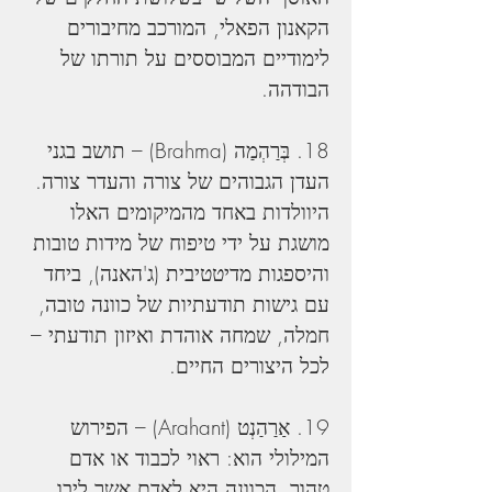
הקאנון הפאלי, המורכב מחיבורים 
לימודיים המבוססים על תורתו של 
הבודהה.
18. בְּרַהְמַה (Brahma) – תושב בגני 
העדן הגבוהים של צורה והעדר צורה. 
היוולדות באחד מהמיקומים האלו 
מושגת על ידי טיפוח של מידות טובות 
והיספגות מדיטטיבית (ג'האנה), ביחד 
עם גישות תודעתיות של כוונה טובה, 
חמלה, שמחה אוהדת ואיזון תודעתי – 
לכל היצורים החיים.
19. אַרַהַנְט (Arahant) – הפירוש 
המילולי הוא: ראוי לכבוד או אדם 
טהור. הכוונה היא לאדם אשר ליבו 