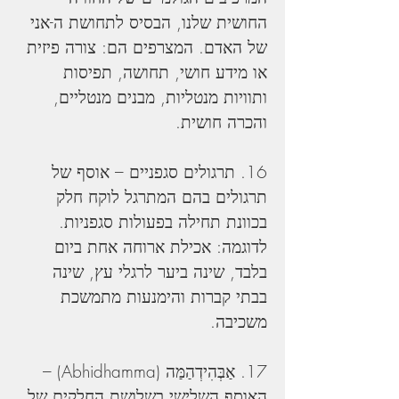
החושית שלנו, הבסיס לתחושת ה-אני 
של האדם. המצרפים הם: צורה פיזית 
או מידע חושי, תחושה, תפיסות 
ותוויות מנטליות, מבנים מנטליים, 
והכרה חושית.
16. תרגולים סגפניים – אוסף של 
תרגולים בהם המתרגל לוקח חלק 
בכוונת תחילה בפעולות סגפניות. 
לדוגמה: אכילת ארוחה אחת ביום 
בלבד, שינה ביער לרגלי עץ, שינה 
בבתי קברות והימנעות מתמשכת 
משכיבה.
17. אַבְּהִידְהַמַּה (Abhidhamma) – 
האוסף השלישי בשלושת החלקים של 