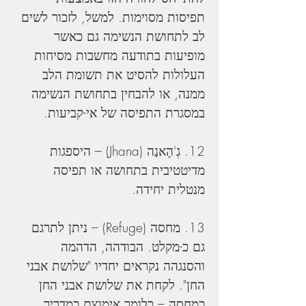
תפיסות מסוימות. למשל, לזכור לשים 
לב לתחושת הנשימה גם כאשר 
מופיעות בתודעה מחשבות מסיחות 
העלולות להסיט את תשומת הלב 
ממנה, או להבחין בתחושת הנשימה 
במסגרת התפיסה של אי-קביעות.
12. גְ'הָאנַה (Jhana) – היספגות 
מדיטטיבית בתחושה או תפיסה 
מנטלית יחידה.
13. מחסה (Refuge) – ניתן לתרגם 
גם כ-מקלט. הבודהה, הדהמה 
והסנגהה נקראים יחדיו "שלושת אבני 
החן". לקחת את שלושת אבני החן 
כמחסה – כלומר אימוצם כמדריך 