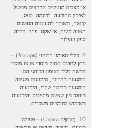
או מצבים מנטליים המהווים מכשול 
לאימון התודעה. לדוגמה: כעס, 
קינאה, תשוקה לתענוגות החושים, 
תאווה מינית, אי שקט, פחד, חרדה, 
ספק ועצלות.
9. כללי האימון הרוחני (Precepts) – 
ניתן לתרגם כ-חוק מוסרי או צו מוסרי. 
חמשת כללי האימון הרוחני הם: 
הימנעות מהריגה, הימנעות מגניבה, 
הימנעות מדיבור שקרי, הימנעות 
מיחסי מין שאינם מיטיבים והימנעות 
משימוש בחומרים משכרים.
10. קַארְמַּה (Karma) – פעולה 
מכוונת, בדיבור, מעשה או מחשבה, 