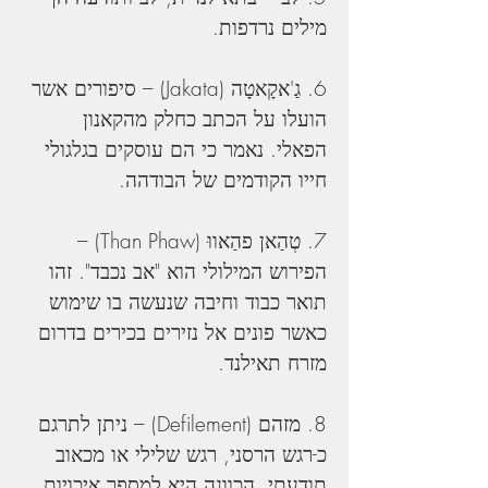
מילים נרדפות.
6. גַ'אקָאטָה (Jakata) – סיפורים אשר 
הועלו על הכתב כחלק מהקאנון 
הפאלי. נאמר כי הם עוסקים בגלגולי 
חייו הקודמים של הבודהה.
7. טְהַאן פהַאווּ (Than Phaw) – 
הפירוש המילולי הוא "אב נכבד". זהו 
תואר כבוד וחיבה שנעשה בו שימוש 
כאשר פונים אל נזירים בכירים בדרום 
מזרח תאילנד.
8. מזהם (Defilement) – ניתן לתרגם 
כ-רגש הרסני, רגש שלילי או מכאוב 
תודעתי. הכוונה היא למספר איכויות 