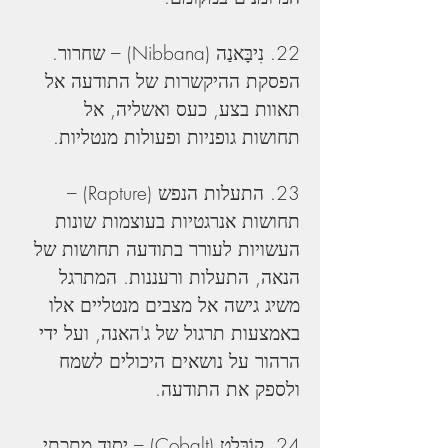
22. נִיבָּאנַה (Nibbana) – שחרור. 
הפסקת ההיקשרות של התודעה אל 
תאוות בצע, כעס ואשליה, אל 
תחושות גופניות ופעולות מנטליות.
23. התעלות הנפש (Rapture) – 
תחושות אנרגטיות בעוצמות שונות 
העשויות לעורר בתודעה תחושות של 
הנאה, התעלות ורעננות. המתרגל 
משיג גישה אל מצבים מנטליים אלו 
באמצעות תרגול של ג'האנה, ועל ידי 
הרהור על נושאים היכולים לשמח 
ולספק את התודעה.
24. קוֹבַּלְט (Cobalt) – יסוד מתכתי 