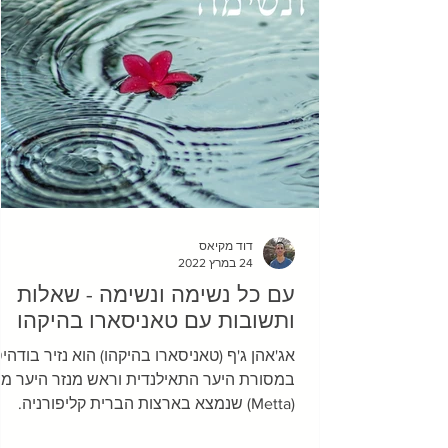
מאוד, והעמיסו מתח על חיי
דוד מקיאס
24 במרץ 2022
עם כל נשימה ונשימה - שאלות
ותשובות עם טאניסארו בהיקהו
אג'אהן ג'ף (טאניסארו בהיקהו) הוא נזיר בודהי
במסורת היער התאילנדית וראש מנזר היער מ
(Metta) שנמצא בארצות הברית קליפורניה.
במשך 10...