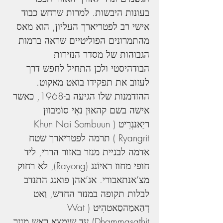
בעונות היבשות. למרות שרחש כבוד 
אישי רב לפטריארך העליון, הוא מאס 
מהתמרונים הפוליטיים שראה ברמות 
הגבוהות של מסדר הנזירות 
הבודהיסטי ולכן התחיל לחפש דרך 
לעזוב את תפקידו בואט מאקוט. 
ההזדמנות שלו הגיעה ב-1968, כאשר 
אישה בשם קהאוּן נאִי סוֹמבווּן 
ריַאנגְרִיט (Khun Nai Sombuun 
Ryangrit ) תרמה לפטריארך שטח 
אדמה לבניית מנזר באזור הררי, ליד 
חופי מחוז רַאיוֹנג (Rayong), לא רחוק 
מצ’אנתאבורי. אג’אהן פואנג התנדב 
לבלות תקופה במנזר החדש, וַאט 
דְהַאמַהסַאטהִיט (Wat 
Dhammasathit) עד שיִמָצֵא ראש מנזר 