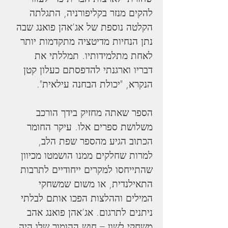
להקים מנזר בקליפורניה, התגלתה 
הקלטה נוספת של אג’אהן פואנג שבה 
נתן הנחיות מדיטציה מתקדמות יותר 
לאחת מתלמידותיו. תמללתי את 
דבריו וארגנתי להדפסתם כעלון קטן 
הנקרא, "יכולת הבחנה עילאית".
הספר שאתה מחזיק בידך הורכב 
משלושת ספרים אלו. עיקר החומר 
הכתוב הגיע מהספר שפת הלב, 
למרות שחלקים ממנו הושמטו מכיוון 
שהתייחסו למקרים ייחודיים לתרבות 
התאילנדית, או משום שמשחקי 
המילים וההלצות הפכו אותם לבלתי 
ניתנים לתרגום. אג’אהן פואנג אהב 
משחקי לשון – חוש ההומור שלו היה 