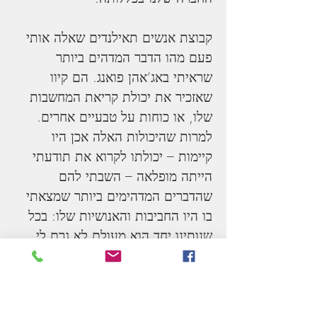
קבוצת אנשים תאילנדים שאלה אותי 
פעם מהו הדבר המדהים ביותר 
שראיתי באג’אהן פואנג. הם קיוו 
שאזכיר את יכולת קריאת המחשבות 
שלו, או כוחות על טבעיים אחרים. 
למרות שהיכולות האלה אכן היו 
קיימות – יכולתו לקרוא את תודעתי 
הייתה מופלאה – השבתי להם 
שהדברים המדהימים ביותר שמצאתי 
בו היו החביבות והאנושיות שלו: בכל 
שנותינו יחד הוא מעולם לא גרם לי 
להרגיש שאני הייתי מערבי או שהוא 
היה תאילנדי. התקשורת ביננו תמיד 
התקיימה ברמה ישירה, בין אדם 
לאדם, וחצתה הבדלים תרבותיים. אני 