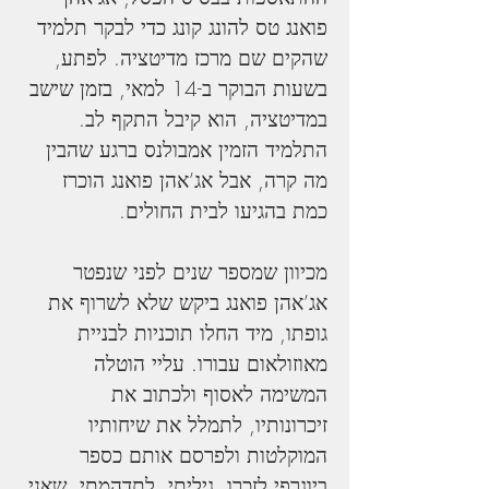
פואנג טס להונג קונג כדי לבקר תלמיד 
שהקים שם מרכז מדיטציה. לפתע, 
בשעות הבוקר ב-14 למאי, בזמן שישב 
במדיטציה, הוא קיבל התקף לב. 
התלמיד הזמין אמבולנס ברגע שהבין 
מה קרה, אבל אג’אהן פואנג הוכרז 
כמת בהגיעו לבית החולים.
מכיוון שמספר שנים לפני שנפטר 
אג’אהן פואנג ביקש שלא לשרוף את 
גופתו, מיד החלו תוכניות לבניית 
מאוזולאום עבורו. עליי הוטלה 
המשימה לאסוף ולכתוב את 
זיכרונותיו, לתמלל את שיחותיו 
המוקלטות ולפרסם אותם כספר 
ביוגרפי לזכרו. גיליתי, לתדהמתי, שאני 