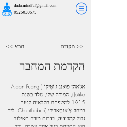
dudu.mindful@gmail.com
0526030675
הקודם >>
<< הבא
הקדמת המחבר    
אג'אהן פוּאַנג ג'וֹטִיקוֹ (Ajaan Fuang 
Jotiko), המורה שלי, נולד בשנת 
1915 למשפחת חקלאית קטנה 
במחוז צַ’אנתַאבוּרִי (Chanthaburi  ליד 
גבול קמבודיה, בדרום מזרח תאילנד. 
הוא התייתם בגיל אחד עשרה, גדל 