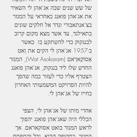
של שש שנים שבה אג’אהן לי השאיר 
את אג’אהן פואנג כאחראי על המנזר 
בצ’אנתאבורי ונדד אל חלקים שונים 
בתאילנד, עד אשר מצא מקום קרוב 
לבנגקוק כדי להשתקע בו. כאשר 
ב-1957 אג’אהן לי הקים את וַאט 
אַסוֹקַארַאם (Wat Asokaram), המנזר 
החדש שלו ליד בנגקוק, אג’אהן פואנג 
הצטרף אליו כדי לעזור במה שהפך 
להיות הפרויקט המשמעותי האחרון 
בחייו של אג’אהן לי.       
אחרי מותו של אג’אהן לי, הצפי 
הכללי היה שאג’אהן פואנג יהפוך 
לראש המנזר בואט אסוקאראם. אך 
המנזר, בתקופה ההיא, גדל והתפתח 