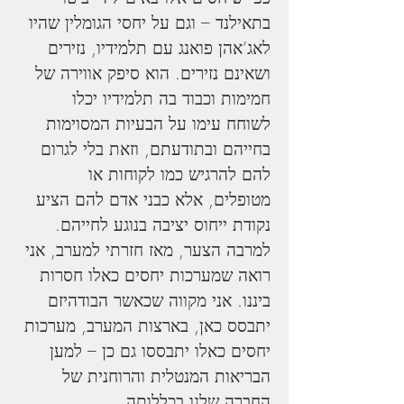
בתאילנד – וגם על יחסי הגומלין שהיו 
לאג’אהן פואנג עם תלמידיו, נזירים 
ושאינם נזירים. הוא סיפק אווירה של 
חמימות וכבוד בה תלמידיו יכלו 
לשוחח עימו על הבעיות המסוימות 
בחייהם ובתודעתם, וזאת בלי לגרום 
להם להרגיש כמו לקוחות או 
מטופלים, אלא כבני אדם להם הציע 
נקודת ייחוס יציבה בנוגע לחייהם. 
למרבה הצער, מאז חזרתי למערב, אני 
רואה שמערכות יחסים כאלו חסרות 
ביננו. אני מקווה שכאשר הבודהיזם 
יתבסס כאן, בארצות המערב, מערכות 
יחסים כאלו יתבססו גם כן – למען 
הבריאות המנטלית והרוחנית של 
החברה שלנו בכללותה.