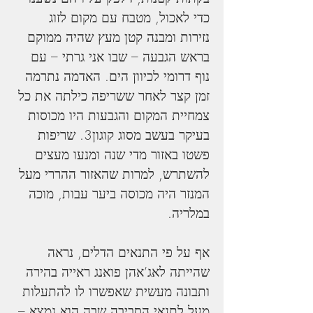
כדי לאכול, מטבח עם מקום לזוג 
נזירות ומבנה קטן מעץ שהיה ממוקם 
בראש הגבעה – שבו אני גרתי – עם 
נוף דרומי לכיוון הים. האדמה נתרמה 
זמן קצר לאחר ששריפה כילתה את כל 
צמחיית המקום והגבעות היו מכוסות 
בעיקר בעשב מסוג קוגון3. שריפות 
פשטו באזור מדי שנה ומנעו מעצים 
להשתרש, למרות שהאזור ההררי מעל 
המנזר היה מכוסה ביער עבות, מוכה 
במלריה.
אף על פי התנאים הדלים, נראה 
שהייתה לאג’אהן פואנג ראייה בהירה 
ותבונה מעשית שאפשרו לו להתעלות 
מעל לתנאי הסביבה שבה הוא נמצא – 