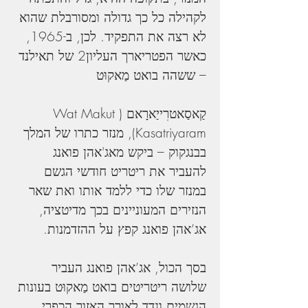
לקהילה כל כך גדולה ומסורבלת שהוא 
לא רצה את התפקיד. לכן, ב-1965, 
כאשר הפטריארך העליון2 של תאילנד 
– ששהה בואט מַאקוּט
קַאסַאטרִייַארָאם (Wat Makut 
Kasatriyaram), מנזר כתרו של המלך 
בבנגקוק – ביקש מאג'אהן פואנג 
להעביר את ריטריט חודשי הגשם 
במנזר שלו כדי ללמד אותו ואת שאר 
הנזירים המעוניינים בכך מדיטציה, 
אג’אהן פואנג קפץ על ההזדמנות.
בסך הכול, אג’אהן פואנג העביר 
שלושה ריטריטים בואט מַאקוּט בעונות 
הגשמים ונדד לאורך האזור הכפרי 