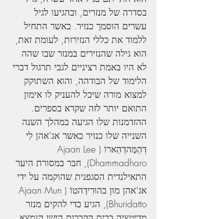
בסדרה של מנזרים, ובהגיעו לגיל 
עשרים הוסמך כנזיר. כאשר התחיל 
ללמוד את כללי הנזירות, לעומת זאת, 
הוא גילה שהנזירים במנזר שבו שהה 
לא היו באמת רציניים לגבי תרגול דברי 
הלימוד של הבודהה, והוא השתוקק 
למצוא מורה שיכל להעניק לו אימון 
התואם יותר לזה שקרא בספרים. 
ההזדמנות שלו הגיעה במהלך השנה 
השנייה שלו כנזיר כאשר אג’אהן לִי 
דְהַמַּהדְהַארוֹ (Ajaan Lee 
Dhammadharo), חבר במסורת היער 
התאילנדית הסגפנית שהוקמה על ידי 
אג’אהן מוּן בהוּרִידַהטוֹ (Ajaan Mun 
Bhuridatto), הגיע כדי להקים מנזר 
מדיטציה בבית הקברות הישן הנמצא 