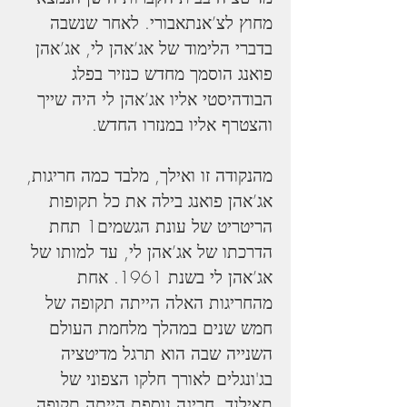
מחוץ לצ’אנתאבורי. לאחר שנשבה 
בדברי הלימוד של אג’אהן לי, אג’אהן 
פואנג הוסמך מחדש כנזיר בפלג 
הבודהיסטי אליו אג’אהן לי היה שייך 
והצטרף אליו במנזרו החדש.       
מהנקודה זו ואילך, מלבד כמה חריגות, 
אג’אהן פואנג בילה את כל תקופות 
הריטריט של עונת הגשמים1 תחת 
הדרכתו של אג’אהן לי, עד למותו של 
אג’אהן לי בשנת 1961. אחת 
מהחריגות האלה הייתה תקופה של 
חמש שנים במהלך מלחמת העולם 
השנייה שבה הוא תרגל מדיטציה 
בג'ונגלים לאורך חלקו הצפוני של 
תאילנד. חריגה נוספת הייתה תקופה 