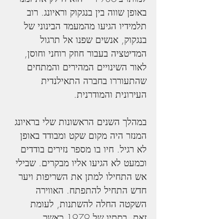
באופן שווה בין בנגקוק וראיונג. רוב 
תלמידיו הגיעו מהמעמד הבינוני של 
בנגקוק, אנשים שפנו אל תרגול 
המדיטציה בעבור חוזק רוחני וחוסן, 
לאור השינויים המהירים והמתחים 
שהתעוררו בחברה התאילנדית 
העירונית והמודרנית.
במהלך השנים הראשונות שלי בראיונג 
המנזר היה מקום שקט ומבודד באופן 
לא רגיל. חיו בו מספר נזירים בודדים 
וכמעט לא הגיעו אליו מבקרים. שבילי 
אש התחילו למתן את השריפות ויער 
חדש התחיל להתפתח. האווירה 
השקטה החלה להשתנות, לעומת 
זאת, בסתיו של 1979 כאשר 