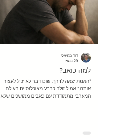
דוד מקיאס
29 במאי
למה כואב?
"האמת יצאה לדרך. שום דבר לא יכול לעצור
אותה." אמיל זולה כרבע מאוכלוסיית העולם
המערבי מתמודדת עם כאבים ממושכים שלא
חולפים, ובישראל – מדינה רווית מתחים וקשיי
– נראה שהמספרים אפילו גבוהים 
של מעיין, צעירה שהגיעה אליי עם כאב כרוני ב