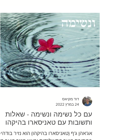
מתאר איך החיים עלולים להראות כאשר הגוף 
מפסיק לכאוב. מעיין בסך הכל רצתה לחיות ח
רגילים, אבל הכאב בגב התחתון שלה לא נתן ל
מנוח. עמידה, התכופפות, הרמה של חפצים – 
הפעולות הפשוטות האלו הכאיבו לה, לפעמים
מאוד, והעמיסו מתח על חיי
דוד מקיאס
24 במרץ 2022
עם כל נשימה ונשימה - שאלות
ותשובות עם טאניסארו בהיקהו