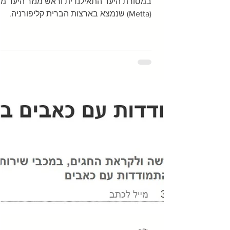
אג'אהן ג'ף (טאניסארו בהיקהו) הוא נזיר בודהי
במסורת היער התאילנדית וראש מנזר היער מ
(Metta) שנמצא בארצות הברית קליפורניה.
במשך 10...