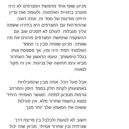
מכיוון שאף אחד מחמשת המצרפים לא היה
מעורב בחוויית האלמוות, ולעומת זאת עדיין
הייתה מודעות של ממד זה, אתה רואה
שההזדהות עם המצרפים היא בחירה ששמה
עליך מגבלות. לעולם לא תסכים שוב עם
ההשקפה שחמשת המצרפים מהווים את מה
שאתה. מכיוון שאתה מבין כי הממד
האלמותי תמיד היה זמין, אך פספסת אותו
בגלל טיפשותך, טעמו הראשון של השחרור
מביא עימו תחושה של צניעות. אין זה מקור
לגאווה.
אבל מעל הכל, אתה מבין שהפעילויות
באמצעותן לקחת חלק בממד הזמן והמרחב
גורמות מטבען למתח. האושר האמיתי היחיד
נמצא בהשגת שחרור מלא. אין פעילות
ששווה את המאמץ שלך יותר מכך.
חשוב לא לטעות ולבלבל בין פריצת דרך
שגרתית ובין שחרור אמיתי, מכיוון שזה יכול