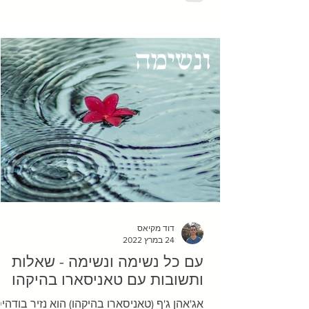
רגילים, אבל הכאב בגב התחתון שלה לא נתן ל
מנוח. עמידה, התכופפות, הרמה של חפצים – 
הפעולות הפשוטות האלו הכאיבו לה, לפעמים
מאוד, והעמיסו מתח על חיי
דוד מקיאס
24 במרץ 2022
עם כל נשימה ונשימה - שאלות
ותשובות עם טאניסארו בהיקהו
אג'אהן ג'ף (טאניסארו בהיקהו) הוא נזיר בודהי