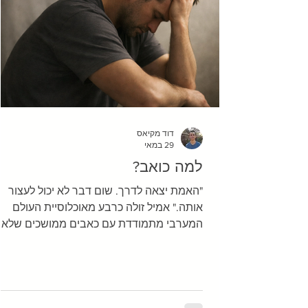
דוד מקיאס
29 במאי
למה כואב?
"האמת יצאה לדרך. שום דבר לא יכול לעצור
אותה." אמיל זולה כרבע מאוכלוסיית העולם
המערבי מתמודדת עם כאבים ממושכים שלא
חולפים, ובישראל – מדינה רווית מתחים וקשיי
– נראה שהמספרים אפילו גבוהים 
של מעיין, צעירה שהגיעה אליי עם כאב כרוני ב
מתאר איך החיים עלולים להראות כאשר הגוף 
מפסיק לכאוב. מעיין בסך הכל רצתה לחיות ח