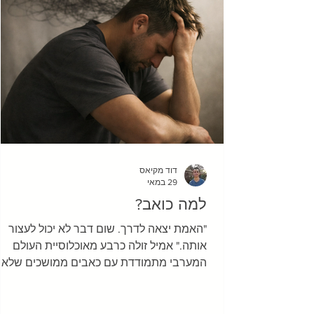
זאת – אתם עדיין לא מרגי
דוד מקיאס
29 במאי
למה כואב?
"האמת יצאה לדרך. שום דבר לא יכול לעצור
אותה." אמיל זולה כרבע מאוכלוסיית העולם
המערבי מתמודדת עם כאבים ממושכים שלא
חולפים, ובישראל – מדינה רווית מתחים וקשיי
– נראה שהמספרים אפילו גבוהים 
של מעיין, צעירה שהגיעה אליי עם כאב כרוני ב